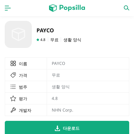
홈페이지
앱
PAYCO
계략
새로운 출시
무료
생활 양식
4.8
PAYCO
이름
무료
가격
생활 양식
범주
4.8
평가
NHN Corp.
개발자
다운로드