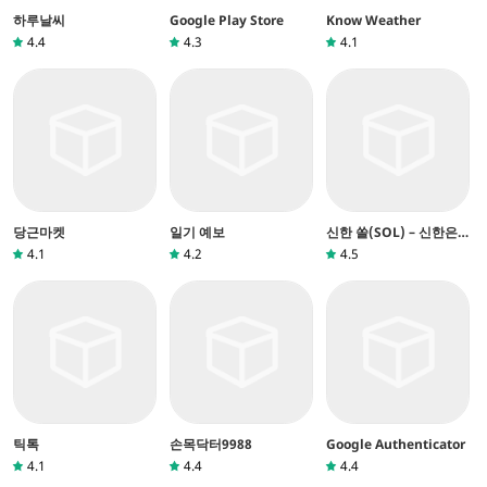
하루날씨
Google Play Store
Know Weather
4.4
4.3
4.1
당근마켓
일기 예보
신한 쏠(SOL) – 신한은
행 스마트폰뱅킹
4.1
4.2
4.5
틱톡
손목닥터9988
Google Authenticator
4.1
4.4
4.4