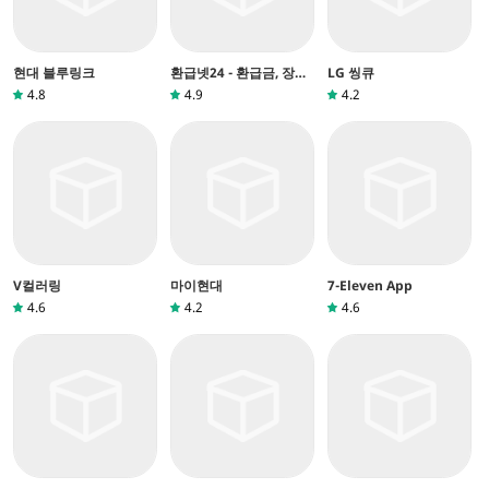
현대 블루링크
환급넷24 - 환급금, 장려
LG 씽큐
금, 지원금 가이드
4.8
4.9
4.2
V컬러링
마이현대
7-Eleven App
4.6
4.2
4.6