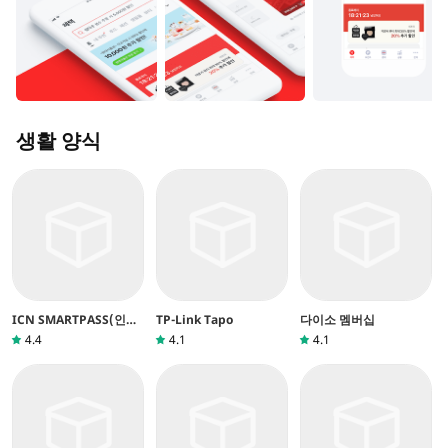
생활 양식
ICN SMARTPASS(인천
TP-Link Tapo
다이소 멤버십
공항 스마트패스)
4.4
4.1
4.1