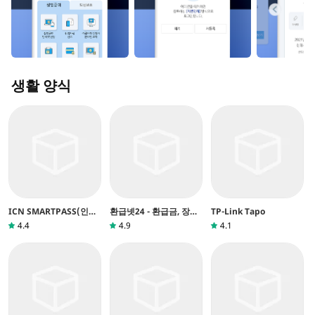
생활 양식
ICN SMARTPASS(인천
환급넷24 - 환급금, 장려
TP-Link Tapo
공항 스마트패스)
금, 지원금 가이드
4.4
4.9
4.1