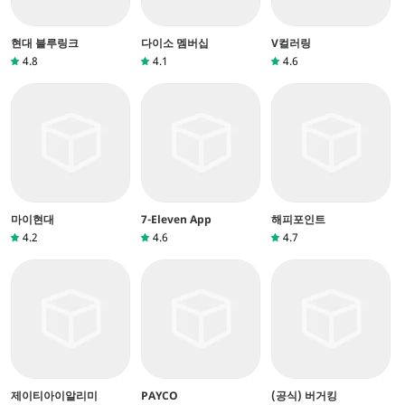
현대 블루링크
다이소 멤버십
V컬러링
4.8
4.1
4.6
마이현대
7-Eleven App
해피포인트
4.2
4.6
4.7
제이티아이알리미
PAYCO
(공식) 버거킹