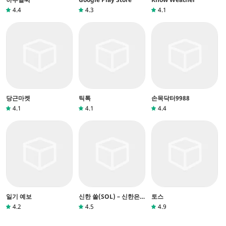
4.4
4.3
4.1
당근마켓
틱톡
손목닥터9988
4.1
4.1
4.4
일기 예보
신한 쏠(SOL) – 신한은
토스
행 스마트폰뱅킹
4.2
4.5
4.9