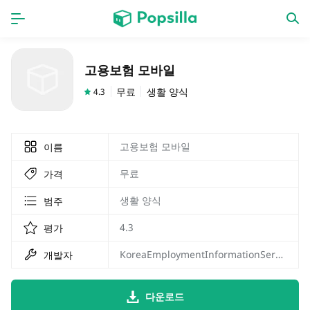
홈페이지
앱
고용보험 모바일
계략
새로운 출시
무료
생활 양식
4.3
고용보험 모바일
이름
무료
가격
생활 양식
범주
4.3
평가
KoreaEmploymentInformationService
개발자
다운로드