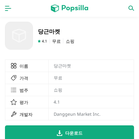
홈페이지
앱
당근마켓
계략
새로운 출시
무료
쇼핑
4.1
당근마켓
이름
무료
가격
쇼핑
범주
4.1
평가
Danggeun Market Inc.
개발자
다운로드