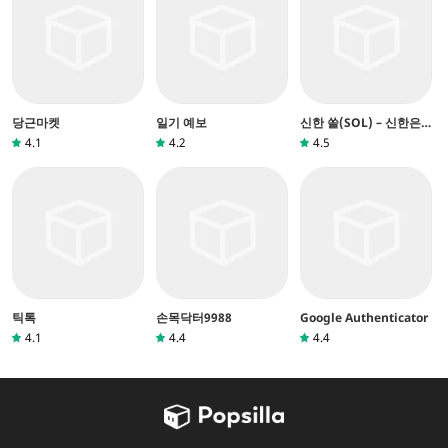
당근마켓
일기 예보
신한 쏠(SOL) – 신한은
행 스마트폰뱅킹
4.1
4.2
4.5
틱톡
손목닥터9988
Google Authenticator
4.1
4.4
4.4