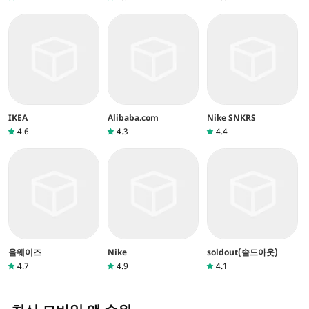
IKEA
Alibaba.com
Nike SNKRS
4.6
4.3
4.4
올웨이즈
Nike
soldout(솔드아웃)
4.7
4.9
4.1