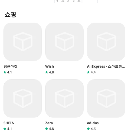
쇼핑
당근마켓
Wish
AliExpress - 스마트한쇼
핑, 더즐거운생활
4.1
4.8
4.4
SHEIN
Zara
adidas
4.1
4.8
4.6