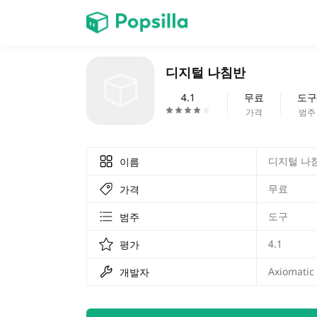
홈페이지
디지털 나침반
계략
4.1
무료
도구
가격
범주
디지털 나
이름
무료
가격
도구
범주
4.1
평가
Axiomatic 
개발자