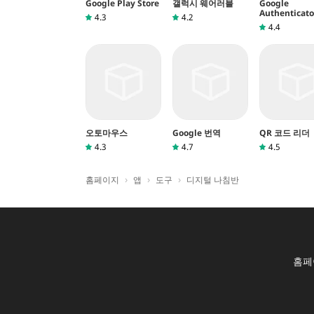
Google Play Store
갤럭시 웨어러블
Google
Authenticato
4.3
4.2
4.4
오토마우스
Google 번역
QR 코드 리더
4.3
4.7
4.5
›
›
›
홈페이지
앱
도구
디지털 나침반
홈페