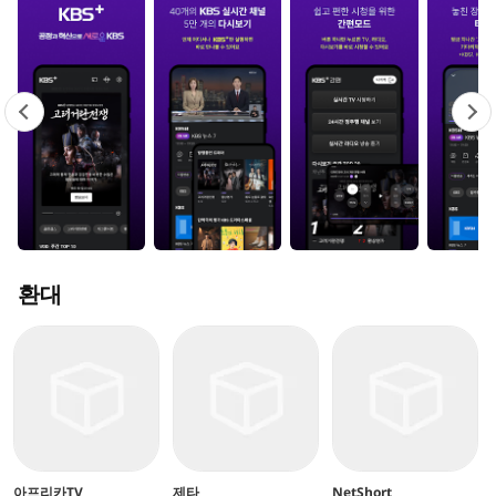
환대
아프리카TV
제타
NetShort