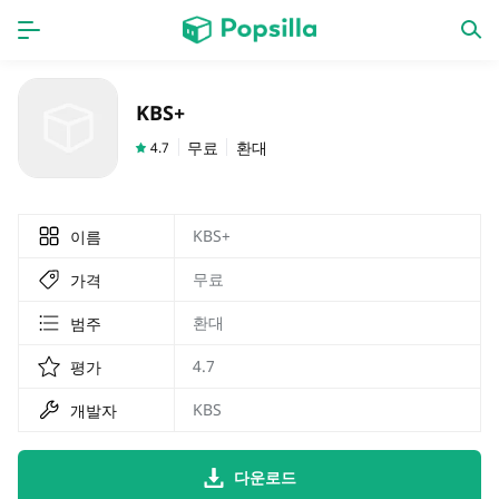
홈페이지
앱
KBS+
계략
새로운 출시
무료
환대
4.7
KBS+
이름
무료
가격
환대
범주
4.7
평가
KBS
개발자
다운로드