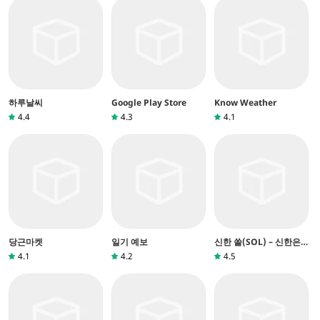
하루날씨
Google Play Store
Know Weather
4.4
4.3
4.1
당근마켓
일기 예보
신한 쏠(SOL) – 신한은
행 스마트폰뱅킹
4.1
4.2
4.5