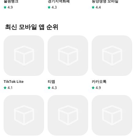
올원뱅크
경기지역화폐
동양생명 모바일
4.9
4.3
4.4
최신 모바일 앱 순위
TikTok Lite
티맵
카카오톡
4.1
4.3
4.9