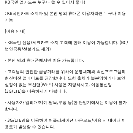
KB국민 앱카드는 누구나 쓸 수 있어서 좋다!
: KB국민카드 소지자 및 본인 명의 휴대폰 이용자라면 누구나 이용
가능
[이용 안내]
- KB국민 신용/체크카드 소지 고객에 한해 이용이 가능합니다. (BC/
법인공용/선불카드 제외)
- 본인 명의 휴대폰에서만 이용 가능합니다.
- 고객님의 안전한 금융거래를 위하여 운영체제와 백신프로그램의
최신버전 업데이트를 권장합니다. 또한 출처가 불분명하거나 보안
설정이 없는 무선랜(Wi-Fi) 사용은 지양하시고, 이동통신망
(3G/LTE)을 이용하시기 바랍니다.
- 사용자가 임의개조(예:탈옥,루팅 등)한 단말기에서는 이용이 불가
합니다.
- 3G/LTE망을 이용하여 어플리케이션 다운로드/이용 시 데이터 이
용료가 발생할 수 있습니다.