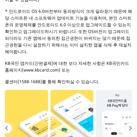
* 안드로이드 OS 6.0버전부터 동의방식이 크게 달라졌기 때문에 해
당 스마트폰 내 소프트웨어 업데이트 기능을 이용하여, 본인 스마트
폰의 운영체제를 안드로이드 6.0 이상으로 업그레이드할 수 있는지
확인하고 업그레이드하시기 바랍니다. 또한 OS버전이 업그레이드
되더라도 기존 앱에서 동의한 접근권한이 바뀌지는 않기 때문에 접
근권한을 다시 설정하기 위해서는 이미 설치한 앱을 삭제 후 재설치
해야합니다.
KB국민 앱카드(간편결제)에 대한 보다 자세한 사항은 KB국민카드
홈페이지(www.kbcard.com) 또는
콜센터(1588-1688)를 통해 확인하실 수 있습니다.