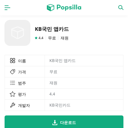
홈페이지
앱
KB국민 앱카드
계략
새로운 출시
무료
재원
4.4
KB국민 앱카드
이름
무료
가격
재원
범주
4.4
평가
KB국민카드
개발자
다운로드