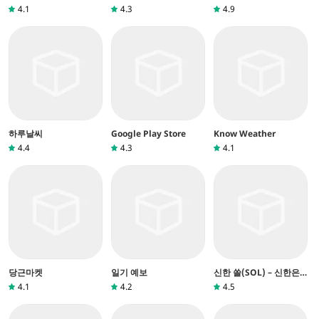
4.1
4.3
4.9
하루날씨
Google Play Store
Know Weather
4.4
4.3
4.1
당근마켓
일기 예보
신한 쏠(SOL) – 신한은
행 스마트폰뱅킹
4.1
4.2
4.5