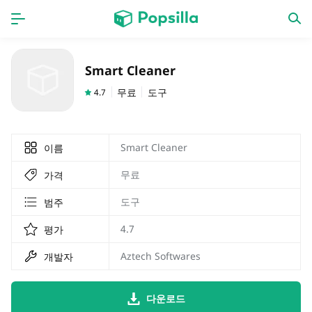
홈페이지
앱
Smart Cleaner
계략
새로운 출시
무료
도구
4.7
Smart Cleaner
이름
무료
가격
도구
범주
4.7
평가
Aztech Softwares
개발자
다운로드