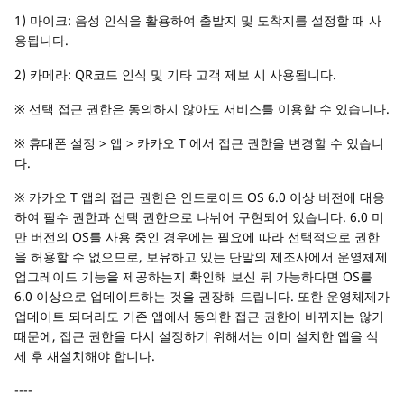
1) 마이크: 음성 인식을 활용하여 출발지 및 도착지를 설정할 때 사
용됩니다.
2) 카메라: QR코드 인식 및 기타 고객 제보 시 사용됩니다.
※ 선택 접근 권한은 동의하지 않아도 서비스를 이용할 수 있습니다.
※ 휴대폰 설정 > 앱 > 카카오 T 에서 접근 권한을 변경할 수 있습니
다.
※ 카카오 T 앱의 접근 권한은 안드로이드 OS 6.0 이상 버전에 대응
하여 필수 권한과 선택 권한으로 나뉘어 구현되어 있습니다. 6.0 미
만 버전의 OS를 사용 중인 경우에는 필요에 따라 선택적으로 권한
을 허용할 수 없으므로, 보유하고 있는 단말의 제조사에서 운영체제
업그레이드 기능을 제공하는지 확인해 보신 뒤 가능하다면 OS를
6.0 이상으로 업데이트하는 것을 권장해 드립니다. 또한 운영체제가
업데이트 되더라도 기존 앱에서 동의한 접근 권한이 바뀌지는 않기
때문에, 접근 권한을 다시 설정하기 위해서는 이미 설치한 앱을 삭
제 후 재설치해야 합니다.
----