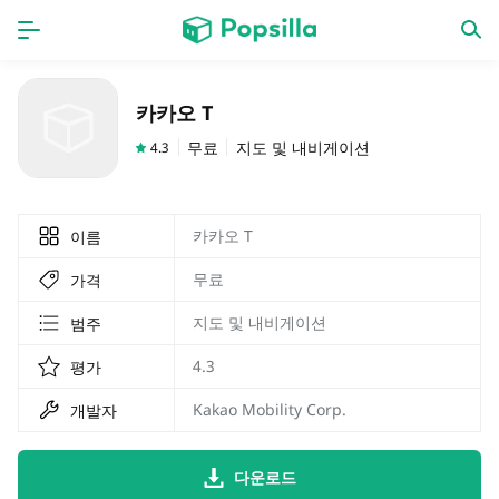
홈페이지
앱
카카오 T
계략
새로운 출시
무료
지도 및 내비게이션
4.3
카카오 T
이름
무료
가격
지도 및 내비게이션
범주
4.3
평가
Kakao Mobility Corp.
개발자
다운로드