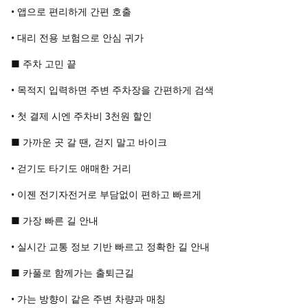
• 앱으로 편리하게 간편 호출
• 대리 전용 보험으로 안심 귀가
■ 주차 고민 끝
• 목적지 입력하면 주변 주차장을 간편하게 검색
• 첫 결제 시엔 주차비 3천원 할인
■ 가까운 곳 갈 땐, 걷지 말고 바이크
• 걷기도 타기도 애매한 거리
• 이젠 전기자전거로 부담없이 편하고 빠르게
■ 가장 빠른 길 안내
• 실시간 교통 정보 기반 빠르고 정확한 길 안내
■ 카풀로 함께가는 출퇴근길
• 가는 방향이 같은 주변 차량과 매칭