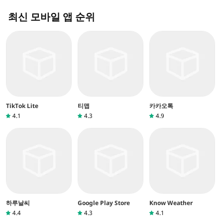
최신 모바일 앱 순위
TikTok Lite
티맵
카카오톡
4.1
4.3
4.9
하루날씨
Google Play Store
Know Weather
4.4
4.3
4.1