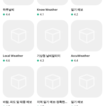
하루날씨
Know Weather
일기 예보
4.4
4.1
4.2
Local Weather
기상청 날씨알리미
AccuWeather
4.6
4.3
4.4
바람, 파도 및 태풍 예보
지역 일기 예보-정확한
일기 예보
날씨 및 경고