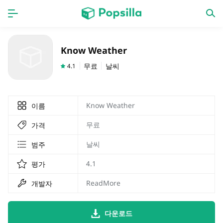
홈페이지
앱
Know Weather
계략
새로운 출시
무료
날씨
4.1
Know Weather
이름
무료
가격
날씨
범주
4.1
평가
ReadMore
개발자
다운로드