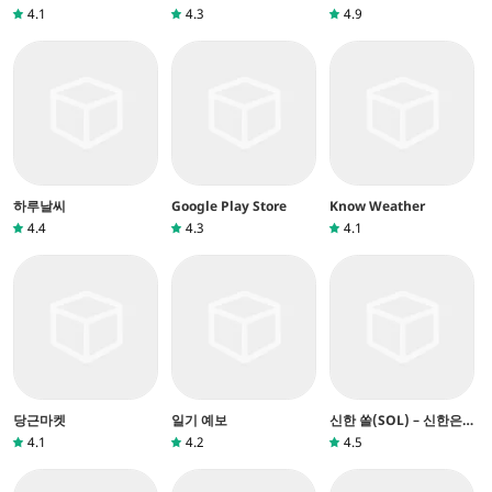
4.1
4.3
4.9
하루날씨
Google Play Store
Know Weather
4.4
4.3
4.1
당근마켓
일기 예보
신한 쏠(SOL) – 신한은
행 스마트폰뱅킹
4.1
4.2
4.5