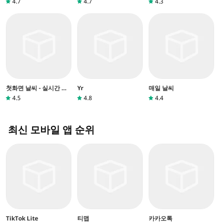
4.7
4.7
4.3
첫화면 날씨 - 실시간 날
Yr
매일 날씨
씨, 미세먼지, 일기 예보,
4.5
4.8
4.4
WHO기준
최신 모바일 앱 순위
TikTok Lite
티맵
카카오톡