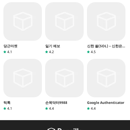
당근마켓
일기 예보
신한 쏠(SOL) – 신한은
행 스마트폰뱅킹
4.1
4.2
4.5
틱톡
손목닥터9988
Google Authenticator
4.1
4.4
4.4