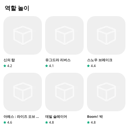
역할 놀이
신의 탑
유그드라 리버스
스노우 브레이크
4.2
4.1
4.4
아레스 : 라이즈 오브 가
데빌 슬레이어
Boom! 박
디언즈
4.6
4.8
4.8