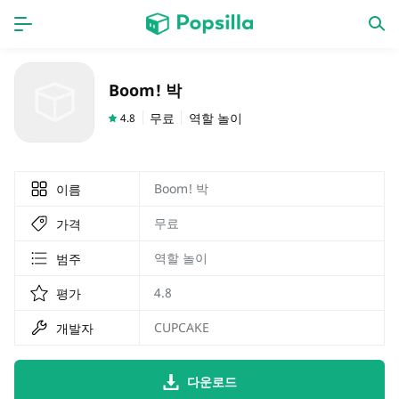
홈페이지
앱
Boom! 박
계략
새로운 출시
무료
역할 놀이
4.8
Boom! 박
이름
무료
가격
역할 놀이
범주
4.8
평가
CUPCAKE
개발자
다운로드