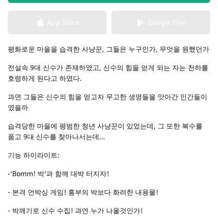
App Store
Google Play
평화로운 마을을 습격한 사냥꾼, 그들은 누구인가, 무엇을 원했던가
전설속 9대 신수가 존재하였고, 신수의 힘들 얻게 되는 자는 천하를
호령하게 된다고 하였다.
과연 그들은 신수의 힘을 얻고자 무고한 생명들을 앗아간 인간들이
였을까
습격당한 마을에 평범한 청년 사냥꾼이 있었는데, 그 또한 복수를
품고 9대 신수를 찾아나서는데...
기능 하이라이트:
-‘Bomm! 박’과 함께 대박 터지자!
- 본격 언박싱 게임! 흥부의 박보다 화려한 내용물!
- 박깨기로 신수 수집! 과연 누가 나올것인가!