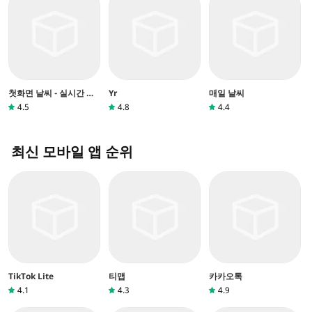
첫화면 날씨 - 실시간 날
Yr
매일 날씨
씨, 미세먼지, 일기 예보,
4.5
4.8
4.4
WHO기준
최신 모바일 앱 순위
TikTok Lite
티맵
카카오톡
4.1
4.3
4.9