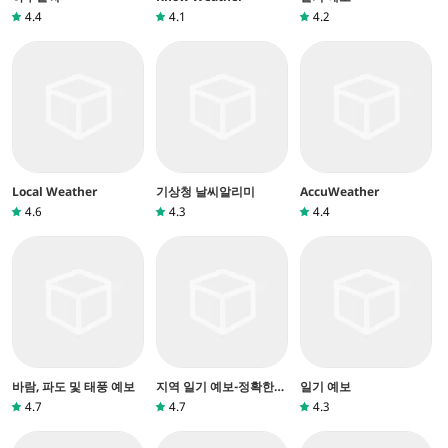
4.4
4.1
4.2
Local Weather
기상청 날씨알리미
AccuWeather
4.6
4.3
4.4
바람, 파도 및 태풍 예보
지역 일기 예보-정확한
일기 예보
날씨 및 경고
4.7
4.7
4.3